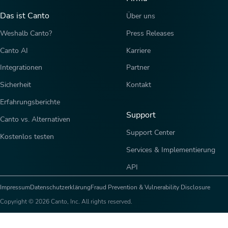
Das ist Canto
Über uns
Weshalb Canto?
Press Releases
Canto AI
Karriere
Integrationen
Partner
Sicherheit
Kontakt
Erfahrungsberichte
Support
Canto vs. Alternativen
Support Center
Kostenlos testen
Services & Implementierung
API
Impressum
Datenschutzerklärung
Fraud Prevention & Vulnerability Disclosure
Copyright © 2026 Canto, Inc. All rights reserved.