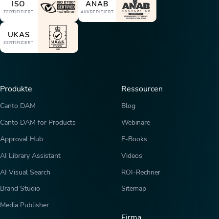
ISO
ANAB
ZERTIFIZIERT
AKKREDITIERT
UKAS
ZERTIFIZIERT
Produkte
Ressourcen
Canto DAM
Blog
Canto DAM for Products
Webinare
Approval Hub
E-Books
AI Library Assistant
Videos
AI Visual Search
ROI-Rechner
Brand Studio
Sitemap
Media Publisher
Firma