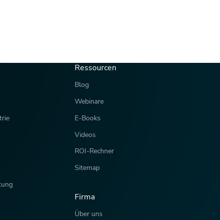
Ressourcen
Blog
Webinare
rie
E-Books
Videos
ROI-Rechner
Sitemap
tung
Firma
Über uns