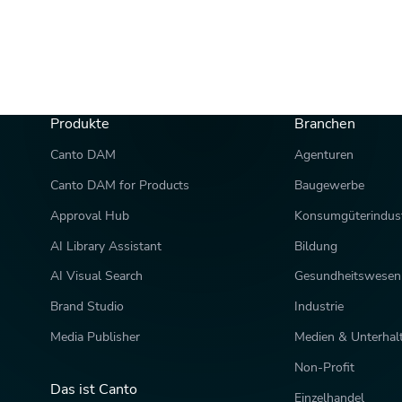
Produkte
Branchen
Canto DAM
Agenturen
Canto DAM for Products
Baugewerbe
Approval Hub
Konsumgüterindust
AI Library Assistant
Bildung
AI Visual Search
Gesundheitswesen
Brand Studio
Industrie
Media Publisher
Medien & Unterhal
Non-Profit
Das ist Canto
Einzelhandel