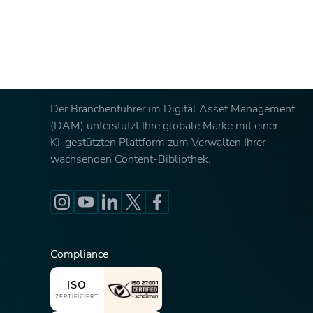
Der Branchenführer im Digital Asset Management
(DAM) unterstützt Ihre globale Marke mit einer
KI-gestützten Plattform zum Verwalten Ihrer
wachsenden Content-Bibliothek.
Compliance
ISO
ZERTIFIZIERT