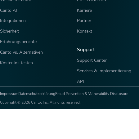
Canto AI
Karriere
Integrationen
Partner
Sicherheit
Kontakt
Erfahrungsberichte
Support
Canto vs. Alternativen
Support Center
Kostenlos testen
Services & Implementierung
API
Impressum
Datenschutzerklärung
Fraud Prevention & Vulnerability Disclosure
Copyright © 2026 Canto, Inc. All rights reserved.