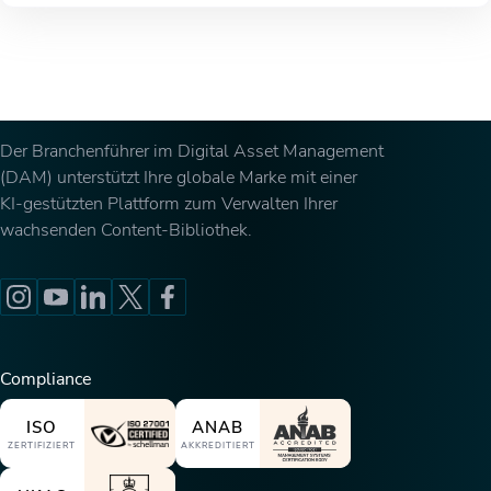
Der Branchenführer im Digital Asset Management
(DAM) unterstützt Ihre globale Marke mit einer
KI-gestützten Plattform zum Verwalten Ihrer
wachsenden Content-Bibliothek.
Compliance
ISO
ANAB
ZERTIFIZIERT
AKKREDITIERT