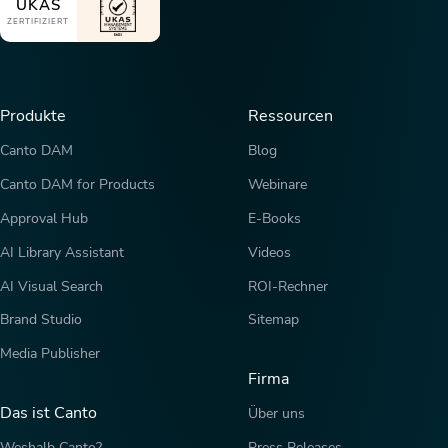
UKAS
ZERTIFIZIERT
Produkte
Ressourcen
Canto DAM
Blog
Canto DAM for Products
Webinare
Approval Hub
E-Books
AI Library Assistant
Videos
AI Visual Search
ROI-Rechner
Brand Studio
Sitemap
Media Publisher
Firma
Das ist Canto
Über uns
Weshalb Canto?
Press Releases