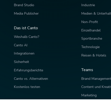
Brand Studio
Industrie
Media Publisher
Medien & Unterhal
Non-Profit
Das ist Canto
Einzelhandel
Weshalb Canto?
Sportbranche
Canto AI
Technologie
Integrationen
Reisen & Hotels
Sicherheit
Teams
Erfahrungsberichte
Canto vs. Alternativen
Brand Managemen
Kostenlos testen
Content und Kreati
Marketing
Vertrieb