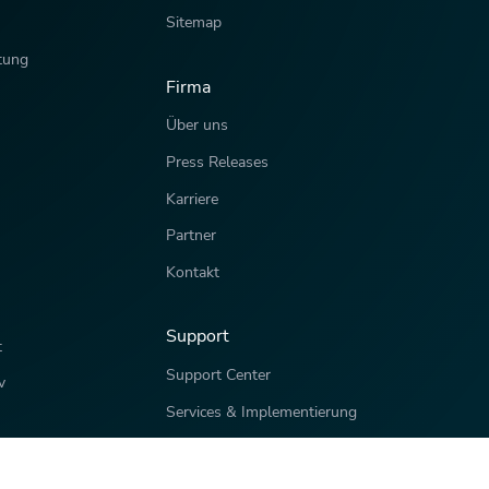
Sitemap
tung
Firma
Über uns
Press Releases
Karriere
Partner
Kontakt
Support
t
Support Center
v
Services & Implementierung
API