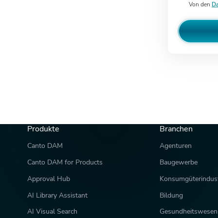
Von den
Da
Produkte
Branchen
Canto DAM
Agenturen
Canto DAM for Products
Baugewerbe
Approval Hub
Konsumgüterindust
AI Library Assistant
Bildung
AI Visual Search
Gesundheitswesen