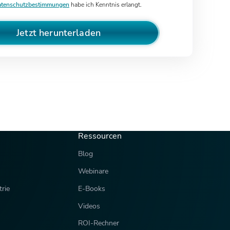
tenschutzbestimmungen
habe ich Kenntnis erlangt.
Jetzt herunterladen
Ressourcen
Blog
Webinare
rie
E-Books
Videos
ROI-Rechner