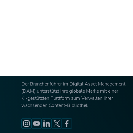
Der Branchenführer im Digital Asset Management
(DAM) unterstützt Ihre globale Marke mit einer
KI-gestützten Plattform zum Verwalten Ihrer
wachsenden Content-Bibliothek.