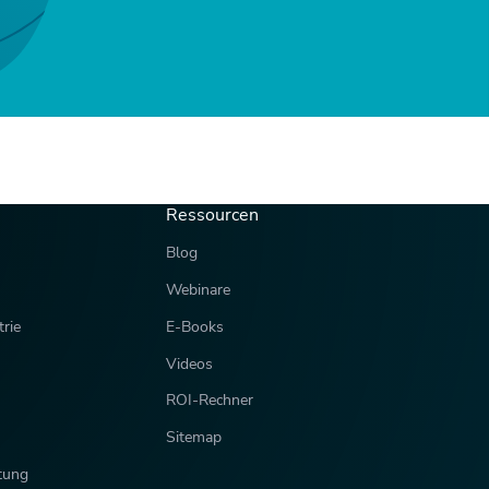
Ressourcen
Blog
Webinare
rie
E-Books
Videos
ROI-Rechner
Sitemap
tung