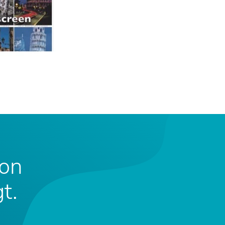
von
t.