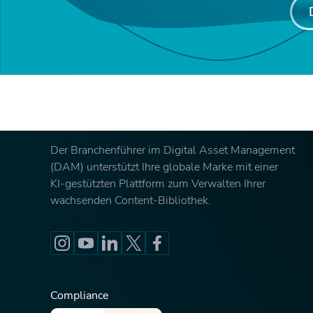
Der Branchenführer im Digital Asset Management
(DAM) unterstützt Ihre globale Marke mit einer
KI-gestützten Plattform zum Verwalten Ihrer
wachsenden Content-Bibliothek.
Compliance