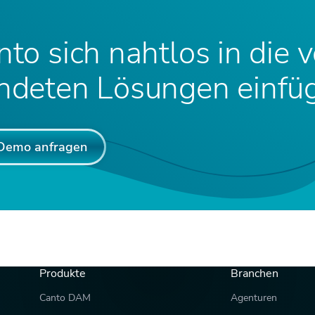
nto sich nahtlos in die 
deten Lösungen einfüg
Demo anfragen
Produkte
Branchen
Canto DAM
Agenturen