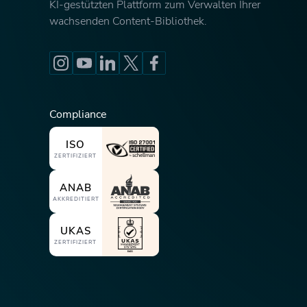
KI-gestützten Plattform zum Verwalten Ihrer
wachsenden Content-Bibliothek.
Compliance
ISO
ZERTIFIZIERT
ANAB
AKKREDITIERT
UKAS
ZERTIFIZIERT