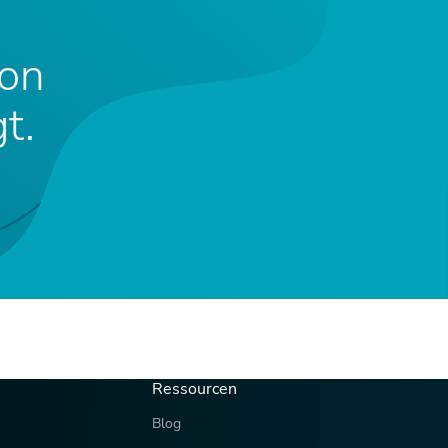
von
t.
Ressourcen
Blog