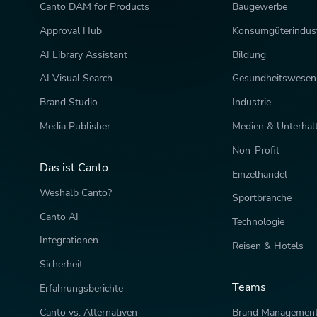
Canto DAM for Products
Baugewerbe
Approval Hub
Konsumgüterindust
AI Library Assistant
Bildung
AI Visual Search
Gesundheitswesen
Brand Studio
Industrie
Media Publisher
Medien & Unterhal
Non-Profit
Das ist Canto
Einzelhandel
Weshalb Canto?
Sportbranche
Canto AI
Technologie
Integrationen
Reisen & Hotels
Sicherheit
Teams
Erfahrungsberichte
Canto vs. Alternativen
Brand Managemen