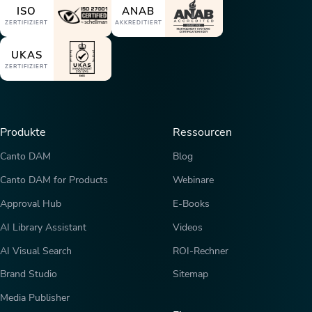
ISO
ANAB
ZERTIFIZIERT
AKKREDITIERT
UKAS
ZERTIFIZIERT
Produkte
Ressourcen
Canto DAM
Blog
Canto DAM for Products
Webinare
Approval Hub
E-Books
AI Library Assistant
Videos
AI Visual Search
ROI-Rechner
Brand Studio
Sitemap
Media Publisher