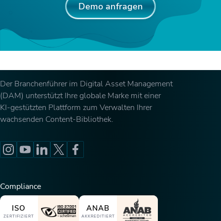
Demo anfragen
Der Branchenführer im Digital Asset Management
(DAM) unterstützt Ihre globale Marke mit einer
KI-gestützten Plattform zum Verwalten Ihrer
wachsenden Content-Bibliothek.
Compliance
ISO
ANAB
ZERTIFIZIERT
AKKREDITIERT