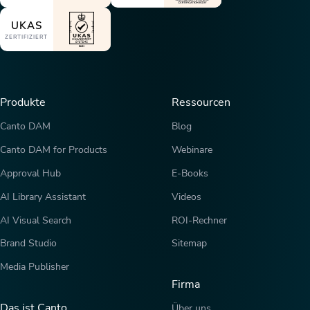
UKAS
ZERTIFIZIERT
Produkte
Ressourcen
Canto DAM
Blog
Canto DAM for Products
Webinare
Approval Hub
E-Books
AI Library Assistant
Videos
AI Visual Search
ROI-Rechner
Brand Studio
Sitemap
Media Publisher
Firma
Das ist Canto
Über uns