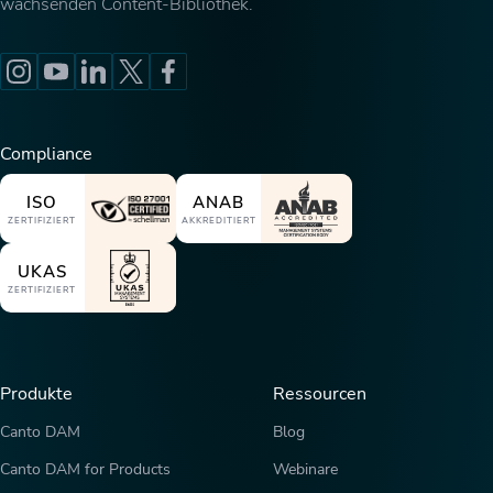
wachsenden Content-Bibliothek.
Compliance
ISO
ANAB
ZERTIFIZIERT
AKKREDITIERT
UKAS
ZERTIFIZIERT
Produkte
Ressourcen
Canto DAM
Blog
Canto DAM for Products
Webinare