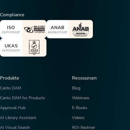
Compliance
ISO
ANAB
ZERTIFIZIERT
AKKREDITIERT
UKAS
ZERTIFIZIERT
Produkte
Ressourcen
Canto DAM
Blog
Canto DAM for Products
Webinare
Approval Hub
E-Books
AI Library Assistant
Videos
AI Visual Search
ROI-Rechner