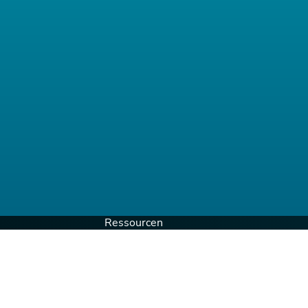
Ressourcen
Blog
Webinare
rie
E-Books