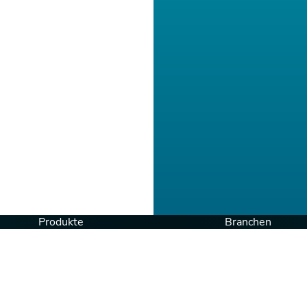
Produkte
Branchen
Canto DAM
Agenturen
Canto DAM for Products
Baugewerbe
Approval Hub
Konsumgüterindust