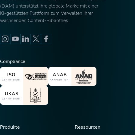
(DAM) unterstützt Ihre globale Marke mit einer
KI-gestützten Plattform zum Verwalten Ihrer
wachsenden Content-Bibliothek.
Compliance
ISO
ANAB
ZERTIFIZIERT
AKKREDITIERT
UKAS
ZERTIFIZIERT
Produkte
Ressourcen