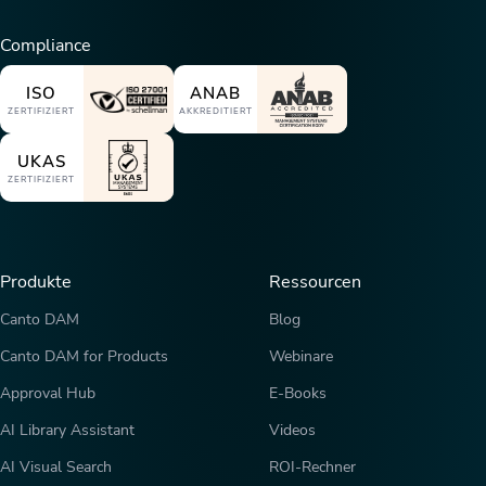
Compliance
ISO
ANAB
ZERTIFIZIERT
AKKREDITIERT
UKAS
ZERTIFIZIERT
Produkte
Ressourcen
Canto DAM
Blog
Canto DAM for Products
Webinare
Approval Hub
E-Books
AI Library Assistant
Videos
AI Visual Search
ROI-Rechner