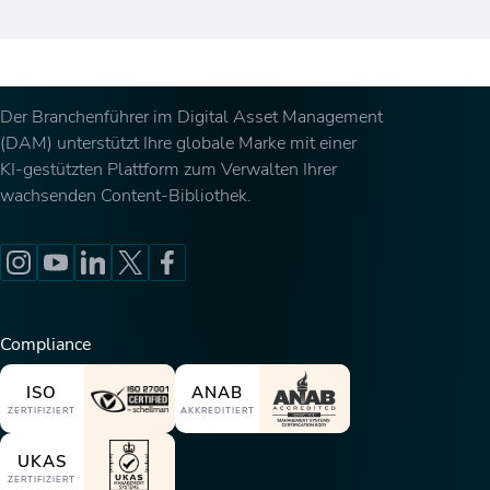
Der Branchenführer im Digital Asset Management
(DAM) unterstützt Ihre globale Marke mit einer
KI-gestützten Plattform zum Verwalten Ihrer
wachsenden Content-Bibliothek.
Compliance
ISO
ANAB
ZERTIFIZIERT
AKKREDITIERT
UKAS
ZERTIFIZIERT