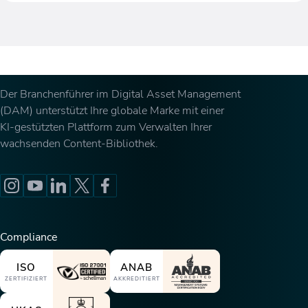
Der Branchenführer im Digital Asset Management
(DAM) unterstützt Ihre globale Marke mit einer
KI-gestützten Plattform zum Verwalten Ihrer
wachsenden Content-Bibliothek.
Compliance
ISO
ANAB
ZERTIFIZIERT
AKKREDITIERT