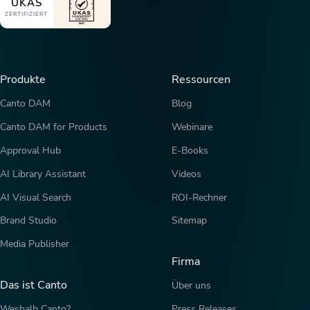
UKAS
ZERTIFIZIERT
Produkte
Ressourcen
Canto DAM
Blog
Canto DAM for Products
Webinare
Approval Hub
E-Books
AI Library Assistant
Videos
AI Visual Search
ROI-Rechner
Brand Studio
Sitemap
Media Publisher
Firma
Das ist Canto
Über uns
Weshalb Canto?
Press Releases