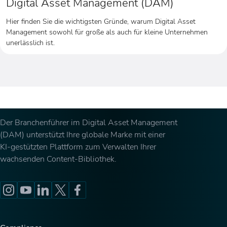
Digital Asset Management (DAM)
Hier finden Sie die wichtigsten Gründe, warum Digital Asset
Management sowohl für große als auch für kleine Unternehmen
unerlässlich ist.
Der Branchenführer im Digital Asset Management
(DAM) unterstützt Ihre globale Marke mit einer
KI-gestützten Plattform zum Verwalten Ihrer
wachsenden Content-Bibliothek.