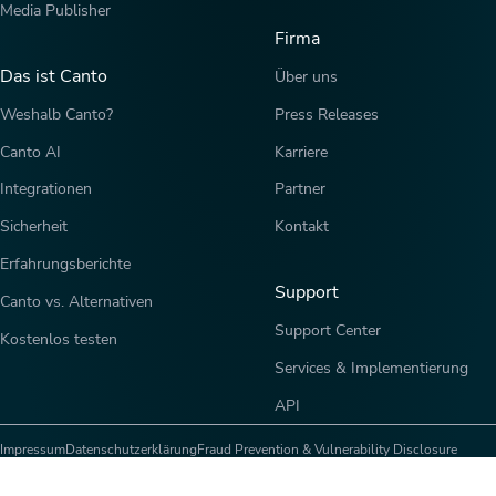
Media Publisher
Firma
Das ist Canto
Über uns
Weshalb Canto?
Press Releases
Canto AI
Karriere
Integrationen
Partner
Sicherheit
Kontakt
Erfahrungsberichte
Support
Canto vs. Alternativen
Support Center
Kostenlos testen
Services & Implementierung
API
Impressum
Datenschutzerklärung
Fraud Prevention & Vulnerability Disclosure
Copyright © 2026 Canto, Inc. All rights reserved.