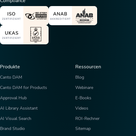
Compliance
ISO
ANAB
ZERTIFIZIERT
AKKREDITIERT
UKAS
ZERTIFIZIERT
Produkte
Ressourcen
Canto DAM
Blog
Canto DAM for Products
Webinare
Approval Hub
E-Books
AI Library Assistant
Videos
AI Visual Search
ROI-Rechner
Brand Studio
Sitemap