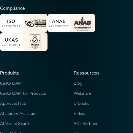
Compliance
ISO
ANAB
ZERTIFIZIERT
AKKREDITIERT
UKAS
ZERTIFIZIERT
Produkte
Ressourcen
Canto DAM
Blog
Canto DAM for Products
Webinare
Approval Hub
E-Books
AI Library Assistant
Videos
AI Visual Search
ROI-Rechner