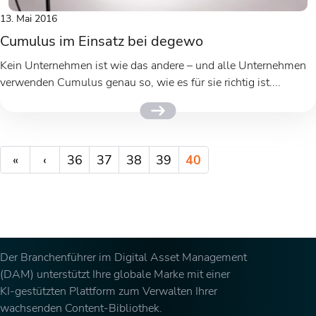
13. Mai 2016
Cumulus im Einsatz bei degewo
Kein Unternehmen ist wie das andere – und alle Unternehmen
verwenden Cumulus genau so, wie es für sie richtig ist....
«
‹
36
37
38
39
40
Der Branchenführer im Digital Asset Management
(DAM) unterstützt Ihre globale Marke mit einer
KI-gestützten Plattform zum Verwalten Ihrer
wachsenden Content-Bibliothek.