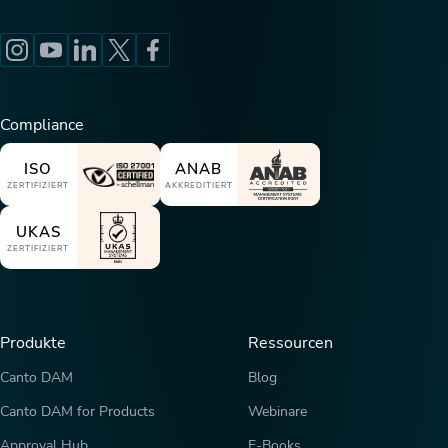
Compliance
ISO
ANAB
ZERTIFIZIERT
AKKREDITIERT
UKAS
ZERTIFIZIERT
Produkte
Ressourcen
Canto DAM
Blog
Canto DAM for Products
Webinare
Approval Hub
E-Books