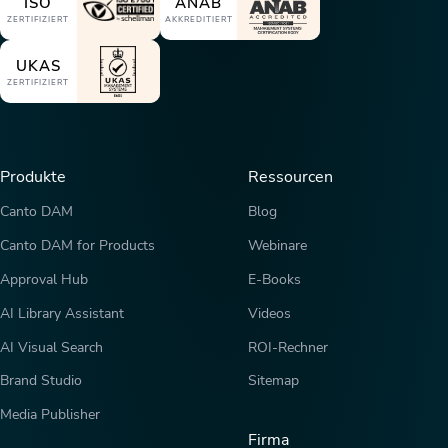
ISO
ANAB
ZERTIFIZIERT
AKKREDITIERT
UKAS
ZERTIFIZIERT
Produkte
Ressourcen
Canto DAM
Blog
Canto DAM for Products
Webinare
Approval Hub
E-Books
AI Library Assistant
Videos
AI Visual Search
ROI-Rechner
Brand Studio
Sitemap
Media Publisher
Firma