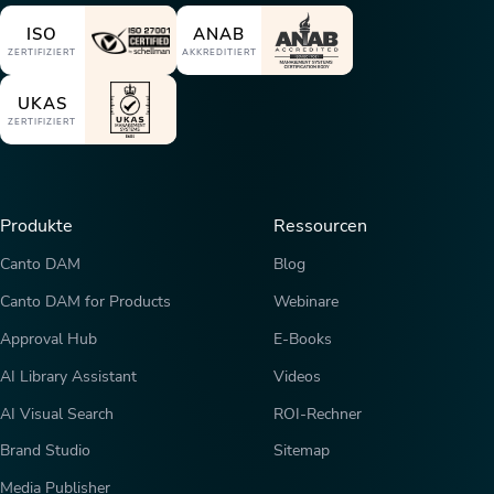
ISO
ANAB
ZERTIFIZIERT
AKKREDITIERT
UKAS
ZERTIFIZIERT
Produkte
Ressourcen
Canto DAM
Blog
Canto DAM for Products
Webinare
Approval Hub
E-Books
AI Library Assistant
Videos
AI Visual Search
ROI-Rechner
Brand Studio
Sitemap
Media Publisher