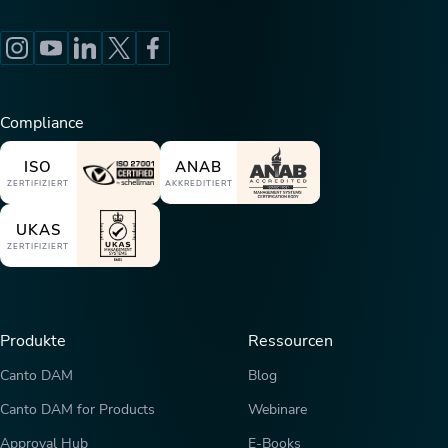
Compliance
ISO
ANAB
ZERTIFIZIERT
AKKREDITIERT
UKAS
ZERTIFIZIERT
Produkte
Ressourcen
Canto DAM
Blog
Canto DAM for Products
Webinare
Approval Hub
E-Books