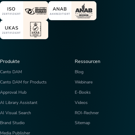
ISO
ANAB
ZERTIFIZIERT
AKKREDITIERT
UKAS
ZERTIFIZIERT
Produkte
Ressourcen
Canto DAM
Blog
Canto DAM for Products
Webinare
Approval Hub
E-Books
AI Library Assistant
Videos
AI Visual Search
ROI-Rechner
Brand Studio
Sitemap
Media Publisher