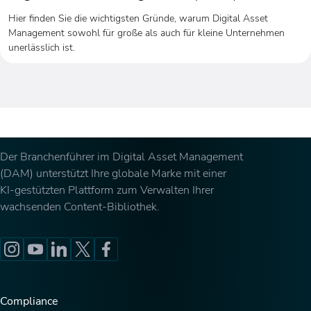
Hier finden Sie die wichtigsten Gründe, warum Digital Asset
Management sowohl für große als auch für kleine Unternehmen
unerlässlich ist.
Der Branchenführer im Digital Asset Management
(DAM) unterstützt Ihre globale Marke mit einer
KI-gestützten Plattform zum Verwalten Ihrer
wachsenden Content-Bibliothek.
Compliance