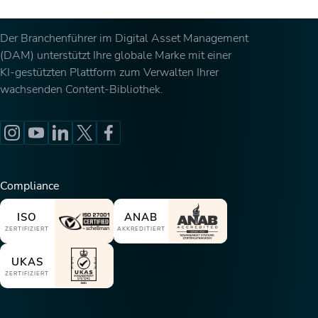
Der Branchenführer im Digital Asset Management
(DAM) unterstützt Ihre globale Marke mit einer
KI-gestützten Plattform zum Verwalten Ihrer
wachsenden Content-Bibliothek.
Compliance
ISO
ANAB
ZERTIFIZIERT
AKKREDITIERT
UKAS
ZERTIFIZIERT