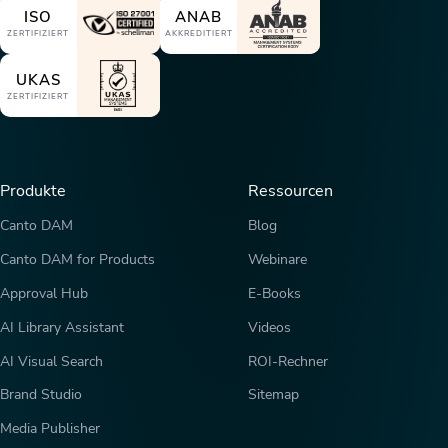
ISO
ANAB
ZERTIFIZIERT
AKKREDITIERT
UKAS
ZERTIFIZIERT
Produkte
Ressourcen
Canto DAM
Blog
Canto DAM for Products
Webinare
Approval Hub
E-Books
AI Library Assistant
Videos
AI Visual Search
ROI-Rechner
Brand Studio
Sitemap
Media Publisher