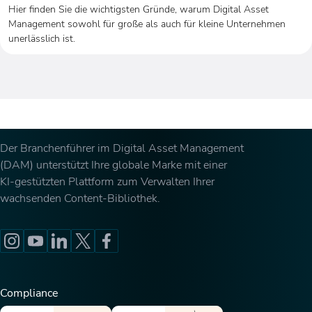
Hier finden Sie die wichtigsten Gründe, warum Digital Asset
Management sowohl für große als auch für kleine Unternehmen
unerlässlich ist.
Der Branchenführer im Digital Asset Management
(DAM) unterstützt Ihre globale Marke mit einer
KI-gestützten Plattform zum Verwalten Ihrer
wachsenden Content-Bibliothek.
Compliance