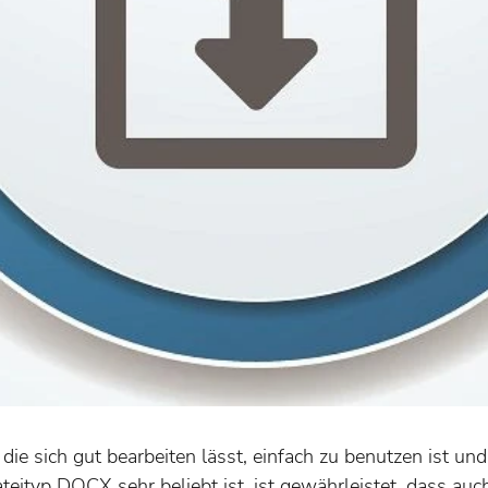
i, die sich gut bearbeiten lässt, einfach zu benutzen ist 
eityp DOCX sehr beliebt ist, ist gewährleistet, dass auch