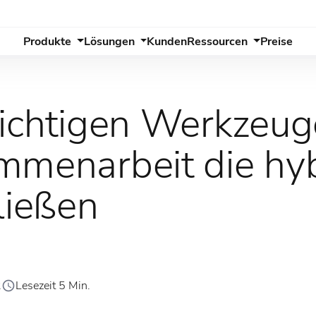
Produkte
Lösungen
Kunden
Ressourcen
Preise
richtigen Werkzeug
mmenarbeit die hy
ließen
2
Lesezeit 5 Min.