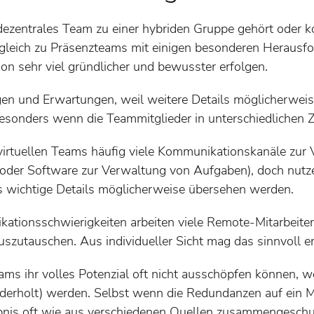
zentrales Team zu einer hybriden Gruppe gehört oder komp
gleich zu Präsenzteams mit einigen besonderen Herausf
on sehr viel gründlicher und bewusster erfolgen.
en und Erwartungen, weil weitere Details möglicherweise
sonders wenn die Teammitglieder in unterschiedlichen Ze
irtuellen Teams häufig viele Kommunikationskanäle zur V
r Software zur Verwaltung von Aufgaben), doch nutzen 
s wichtige Details möglicherweise übersehen werden.
tionsschwierigkeiten arbeiten viele Remote-Mitarbeiter i
szutauschen. Aus individueller Sicht mag das sinnvoll e
ams ihr volles Potenzial oft nicht ausschöpfen können, w
iederholt) werden. Selbst wenn die Redundanzen auf ein
bnis oft wie aus verschiedenen Quellen zusammengeschus